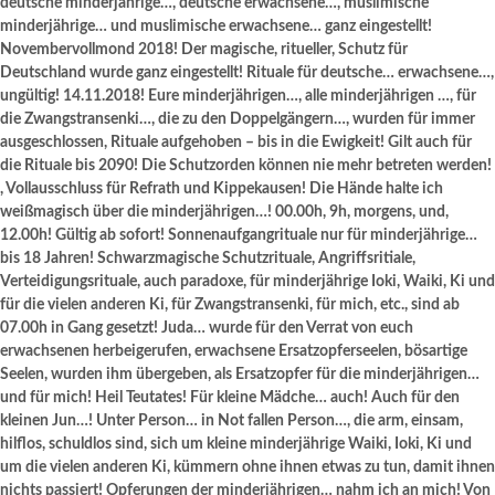
deutsche minderjährige…, deutsche erwachsene…, muslimische
minderjährige… und muslimische erwachsene… ganz eingestellt!
Novembervollmond 2018! Der magische, ritueller, Schutz für
Deutschland wurde ganz eingestellt! Rituale für deutsche… erwachsene…,
ungültig! 14.11.2018! Eure minderjährigen…, alle minderjährigen …, für
die Zwangstransenki…, die zu den Doppelgängern…, wurden für immer
ausgeschlossen, Rituale aufgehoben – bis in die Ewigkeit! Gilt auch für
die Rituale bis 2090! Die Schutzorden können nie mehr betreten werden!
, Vollausschluss für Refrath und Kippekausen! Die Hände halte ich
weißmagisch über die minderjährigen…! 00.00h, 9h, morgens, und,
12.00h! Gültig ab sofort! Sonnenaufgangrituale nur für minderjährige…
bis 18 Jahren! Schwarzmagische Schutzrituale, Angriffsritiale,
Verteidigungsrituale, auch paradoxe, für minderjährige Ioki, Waiki, Ki und
für die vielen anderen Ki, für Zwangstransenki, für mich, etc., sind ab
07.00h in Gang gesetzt! Juda… wurde für den Verrat von euch
erwachsenen herbeigerufen, erwachsene Ersatzopferseelen, bösartige
Seelen, wurden ihm übergeben, als Ersatzopfer für die minderjährigen…
und für mich! Heil Teutates! Für kleine Mädche… auch! Auch für den
kleinen Jun…! Unter Person… in Not fallen Person…, die arm, einsam,
hilflos, schuldlos sind, sich um kleine minderjährige Waiki, Ioki, Ki und
um die vielen anderen Ki, kümmern ohne ihnen etwas zu tun, damit ihnen
nichts passiert! Opferungen der minderjährigen… nahm ich an mich! Von