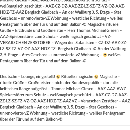
Michael Giesen – AAZ-AAZ-AWZ-Spielzerstörer zum Schutz –
weißmagisch geschützt – AAZ-CZ-DZ-AAZ-ZZ-LZ-SZ-TZ-VZ-OZ-AAZ-
HDZ-TZ-AAZ Bergisch Gladbach – An der Wallburg 3, 5. Etage – 6tes
Geschoss – unrenovierte-vZ Wohnung – westliche Richtung – weißes
Pentagramm über der Tür und auf dem Balkon-© Magische, rituelle
Grüße – Erzdruide und Großmeister – Herr Thomas Michael Giesen –
AAZ-Spielzerstörer zum Schutz – weißmagisch geschützt – VZ-
VERARSCHEN ZERSTÖRER – Wegen den Satanisten – CZ-DZ-AAZ-ZZ-
LZ-SZ-TZ-VZ-OZ-AAZ-HDZ-TZ- Bergisch Gladbach -© An der Wallburg
3, 5. Etage – 6tes Geschoss – unrenovierte-vZ Wohnung –
weißes
Pentagramm über der Tür und auf dem Balkon-©
Deutsche – Lounge, eingestellt!
Rituelle, magische
Magische –
rituelle Grüße – Großmeister – nicht der Bundesrepublik – dort alle
keltischen Ränge aufgelöst – Thomas Michael Giesen – AAZ-AAZ-AWZ-
Spielzerstörer zum Schutz – weißmagisch geschützt – AAZ-CZ-DZ-AAZ-
ZZ-LZ-SZ-TZ-VZ-OZ-AAZ-HDZ-TZ-AAZ VZ – Verarschen Zerstörer – AAZ
Bergisch Gladbach – An der Wallburg 3, 5. Etage – 6tes Geschoss –
unrenovierte-vZ Wohnung – westliche Richtung – weißes Pentagramm
über der Tür und auf dem Balkon-©