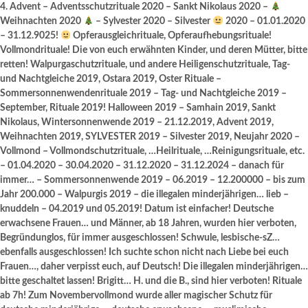
4. Advent – Adventsschutzrituale 2020 – Sankt Nikolaus 2020 –
Weihnachten 2020
– Sylvester 2020 – Silvester
2020 – 01.01.2020
– 31.12.9025!
Opferausgleichrituale, Opferaufhebungsrituale!
Vollmondrituale! Die von euch erwähnten Kinder, und deren Mütter, bitte
retten! Walpurgaschutzrituale, und andere Heiligenschutzrituale, Tag-
und Nachtgleiche 2019, Ostara 2019, Oster Rituale –
Sommersonnenwendenrituale 2019 – Tag- und Nachtgleiche 2019 –
September, Rituale 2019! Halloween 2019 – Samhain 2019, Sankt
Nikolaus, Wintersonnenwende 2019 – 21.12.2019, Advent 2019,
Weihnachten 2019, SYLVESTER 2019 – Silvester 2019, Neujahr 2020 –
Vollmond – Vollmondschutzrituale, …Heilrituale, …Reinigungsrituale, etc.
– 01.04.2020 – 30.04.2020 – 31.12.2020 – 31.12.2024 – danach für
immer… – Sommersonnenwende 2019 – 06.2019 – 12.200000 – bis zum
Jahr 200.000 – Walpurgis 2019 – die illegalen minderjährigen… lieb –
knuddeln – 04.2019 und 05.2019! Datum ist einfacher! Deutsche
erwachsene Frauen… und Männer, ab 18 Jahren, wurden hier verboten,
Begründunglos, für immer ausgeschlossen! Schwule, lesbische-sZ…
ebenfalls ausgeschlossen! Ich suchte schon nicht nach Liebe bei euch
Frauen…, daher verpisst euch, auf Deutsch! Die illegalen minderjährigen…
bitte geschaltet lassen! Brigitt… H. und die B., sind hier verboten! Rituale
ab 7h! Zum Novembervollmond wurde aller magischer Schutz für