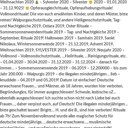
Weihnachten 2020
– Sylvester 2020 – Silvester
2020 – 01.01.2020
– 31.12.9025!
Opferausgleichrituale, Opferaufhebungsrituale!
Vollmondrituale! Die von euch erwähnten Kinder, und deren Mütter, bitte
retten! Walpurgaschutzrituale, und andere Heiligenschutzrituale, Tag-
und Nachtgleiche 2019, Ostara 2019, Oster Rituale –
Sommersonnenwendenrituale 2019 – Tag- und Nachtgleiche 2019 –
September, Rituale 2019! Halloween 2019 – Samhain 2019, Sankt
Nikolaus, Wintersonnenwende 2019 – 21.12.2019, Advent 2019,
Weihnachten 2019, SYLVESTER 2019 – Silvester 2019, Neujahr 2020 –
Vollmond – Vollmondschutzrituale, …Heilrituale, …Reinigungsrituale, etc.
– 01.04.2020 – 30.04.2020 – 31.12.2020 – 31.12.2024 – danach für
immer… – Sommersonnenwende 2019 – 06.2019 – 12.200000 – bis zum
Jahr 200.000 – Walpurgis 2019 – die illegalen minderjährigen… lieb –
knuddeln – 04.2019 und 05.2019! Datum ist einfacher! Deutsche
erwachsene Frauen… und Männer, ab 18 Jahren, wurden hier verboten,
Begründunglos, für immer ausgeschlossen! Schwule, lesbische-sZ…
ebenfalls ausgeschlossen! Ich suchte schon nicht nach Liebe bei euch
Frauen…, daher verpisst euch, auf Deutsch! Die illegalen minderjährigen…
bitte geschaltet lassen! Brigitt… H. und die B., sind hier verboten! Rituale
ab 7h! Zum Novembervollmond wurde aller magischer Schutz für
deutsche minderjährige…, deutsche erwachsene…, muslimische