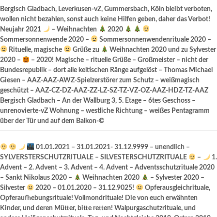
Bergisch Gladbach, Leverkusen-vZ, Gummersbach, Köln bleibt verboten,
wollen nicht bezahlen, sonst auch keine Hilfen geben, daher das Verbot!
Neujahr 2021
– Weihnachten
2020
Sommersonnenwende 2020 –
Sommersonnenwendenrituale 2020 –
Rituelle, magische
Grüße zu
Weihnachten 2020 und zu Sylvester
2020 –
– 2020! Magische – rituelle Grüße – Großmeister – nicht der
Bundesrepublik – dort alle keltischen Ränge aufgelöst – Thomas Michael
Giesen – AAZ-AAZ-AWZ-Spielzerstörer zum Schutz – weißmagisch
geschützt – AAZ-CZ-DZ-AAZ-ZZ-LZ-SZ-TZ-VZ-OZ-AAZ-HDZ-TZ-AAZ
Bergisch Gladbach – An der Wallburg 3, 5. Etage – 6tes Geschoss –
unrenovierte-vZ Wohnung – westliche Richtung – weißes Pentagramm
über der Tür und auf dem Balkon-©
01.01.2021 – 31.01.2021- 31.12.9999 – unendlich –
SYLVERSTERSCHUTZRITUALE – SILVESTERSCHUTZRITUALE
–
1.
Advent – 2. Advent – 3. Advent – 4. Advent – Adventsschutzrituale 2020
– Sankt Nikolaus 2020 –
Weihnachten 2020
– Sylvester 2020 –
Silvester
2020 – 01.01.2020 – 31.12.9025!
Opferausgleichrituale,
Opferaufhebungsrituale! Vollmondrituale! Die von euch erwähnten
Kinder, und deren Mütter, bitte retten! Walpurgaschutzrituale, und