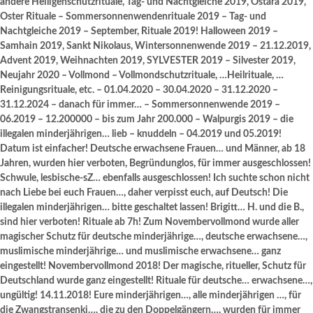
andere Heiligenschutzrituale, Tag- und Nachtgleiche 2019, Ostara 2019,
Oster Rituale – Sommersonnenwendenrituale 2019 – Tag- und
Nachtgleiche 2019 – September, Rituale 2019! Halloween 2019 –
Samhain 2019, Sankt Nikolaus, Wintersonnenwende 2019 – 21.12.2019,
Advent 2019, Weihnachten 2019, SYLVESTER 2019 – Silvester 2019,
Neujahr 2020 – Vollmond – Vollmondschutzrituale, …Heilrituale, …
Reinigungsrituale, etc. – 01.04.2020 – 30.04.2020 – 31.12.2020 –
31.12.2024 – danach für immer… – Sommersonnenwende 2019 –
06.2019 – 12.200000 – bis zum Jahr 200.000 – Walpurgis 2019 – die
illegalen minderjährigen… lieb – knuddeln – 04.2019 und 05.2019!
Datum ist einfacher! Deutsche erwachsene Frauen… und Männer, ab 18
Jahren, wurden hier verboten, Begründunglos, für immer ausgeschlossen!
Schwule, lesbische-sZ… ebenfalls ausgeschlossen! Ich suchte schon nicht
nach Liebe bei euch Frauen…, daher verpisst euch, auf Deutsch! Die
illegalen minderjährigen… bitte geschaltet lassen! Brigitt… H. und die B.,
sind hier verboten! Rituale ab 7h! Zum Novembervollmond wurde aller
magischer Schutz für deutsche minderjährige…, deutsche erwachsene…,
muslimische minderjährige… und muslimische erwachsene… ganz
eingestellt! Novembervollmond 2018! Der magische, ritueller, Schutz für
Deutschland wurde ganz eingestellt! Rituale für deutsche… erwachsene…,
ungültig! 14.11.2018! Eure minderjährigen…, alle minderjährigen …, für
die Zwangstransenki…, die zu den Doppelgängern…, wurden für immer