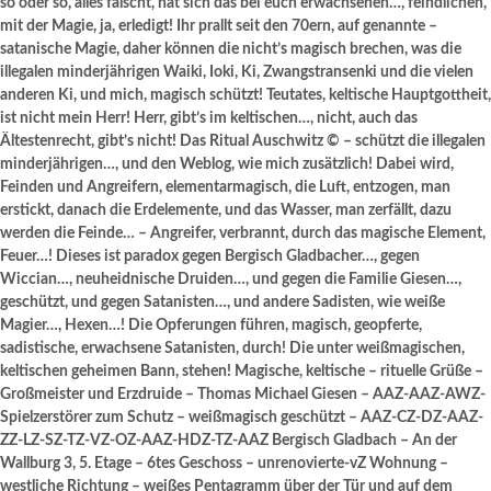
so oder so, alles fälscht, hat sich das bei euch erwachsenen…, feindlichen,
mit der Magie, ja, erledigt! Ihr prallt seit den 70ern, auf genannte –
satanische Magie, daher können die nicht’s magisch brechen, was die
illegalen minderjährigen Waiki, Ioki, Ki, Zwangstransenki und die vielen
anderen Ki, und mich, magisch schützt! Teutates, keltische Hauptgottheit,
ist nicht mein Herr! Herr, gibt’s im keltischen…, nicht, auch das
Ältestenrecht, gibt’s nicht! Das Ritual Auschwitz © – schützt die illegalen
minderjährigen…, und den Weblog, wie mich zusätzlich! Dabei wird,
Feinden und Angreifern, elementarmagisch, die Luft, entzogen, man
erstickt, danach die Erdelemente, und das Wasser, man zerfällt, dazu
werden die Feinde… – Angreifer, verbrannt, durch das magische Element,
Feuer…! Dieses ist paradox gegen Bergisch Gladbacher…, gegen
Wiccian…, neuheidnische Druiden…, und gegen die Familie Giesen…,
geschützt, und gegen Satanisten…, und andere Sadisten, wie weiße
Magier…, Hexen…! Die Opferungen führen, magisch, geopferte,
sadistische, erwachsene Satanisten, durch! Die unter weißmagischen,
keltischen geheimen Bann, stehen! Magische, keltische – rituelle Grüße –
Großmeister und Erzdruide – Thomas Michael Giesen – AAZ-AAZ-AWZ-
Spielzerstörer zum Schutz – weißmagisch geschützt – AAZ-CZ-DZ-AAZ-
ZZ-LZ-SZ-TZ-VZ-OZ-AAZ-HDZ-TZ-AAZ Bergisch Gladbach – An der
Wallburg 3, 5. Etage – 6tes Geschoss – unrenovierte-vZ Wohnung –
westliche Richtung – weißes Pentagramm über der Tür und auf dem