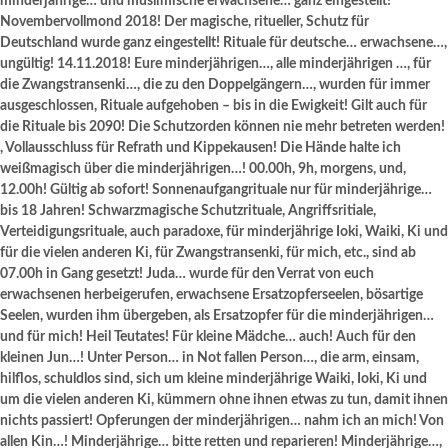
minderjährige… und muslimische erwachsene… ganz eingestellt!
Novembervollmond 2018! Der magische, ritueller, Schutz für
Deutschland wurde ganz eingestellt! Rituale für deutsche… erwachsene…,
ungültig! 14.11.2018! Eure minderjährigen…, alle minderjährigen …, für
die Zwangstransenki…, die zu den Doppelgängern…, wurden für immer
ausgeschlossen, Rituale aufgehoben – bis in die Ewigkeit! Gilt auch für
die Rituale bis 2090! Die Schutzorden können nie mehr betreten werden!
, Vollausschluss für Refrath und Kippekausen! Die Hände halte ich
weißmagisch über die minderjährigen…! 00.00h, 9h, morgens, und,
12.00h! Gültig ab sofort! Sonnenaufgangrituale nur für minderjährige…
bis 18 Jahren! Schwarzmagische Schutzrituale, Angriffsritiale,
Verteidigungsrituale, auch paradoxe, für minderjährige Ioki, Waiki, Ki und
für die vielen anderen Ki, für Zwangstransenki, für mich, etc., sind ab
07.00h in Gang gesetzt! Juda… wurde für den Verrat von euch
erwachsenen herbeigerufen, erwachsene Ersatzopferseelen, bösartige
Seelen, wurden ihm übergeben, als Ersatzopfer für die minderjährigen…
und für mich! Heil Teutates! Für kleine Mädche… auch! Auch für den
kleinen Jun…! Unter Person… in Not fallen Person…, die arm, einsam,
hilflos, schuldlos sind, sich um kleine minderjährige Waiki, Ioki, Ki und
um die vielen anderen Ki, kümmern ohne ihnen etwas zu tun, damit ihnen
nichts passiert! Opferungen der minderjährigen… nahm ich an mich! Von
allen Kin…! Minderjährige… bitte retten und reparieren! Minderjährige…,