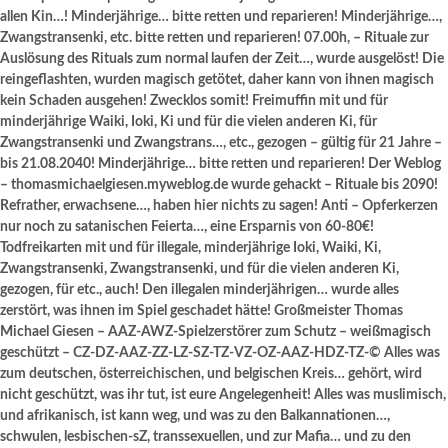
allen Kin…! Minderjährige… bitte retten und reparieren! Minderjährige…,
Zwangstransenki, etc. bitte retten und reparieren! 07.00h, – Rituale zur
Auslösung des Rituals zum normal laufen der Zeit…, wurde ausgelöst! Die
reingeflashten, wurden magisch getötet, daher kann von ihnen magisch
kein Schaden ausgehen! Zwecklos somit! Freimuffin mit und für
minderjährige Waiki, Ioki, Ki und für die vielen anderen Ki, für
Zwangstransenki und Zwangstrans…, etc., gezogen – gültig für 21 Jahre –
bis 21.08.2040! Minderjährige… bitte retten und reparieren! Der Weblog
– thomasmichaelgiesen.myweblog.de wurde gehackt – Rituale bis 2090!
Refrather, erwachsene…, haben hier nichts zu sagen! Anti – Opferkerzen
nur noch zu satanischen Feierta…, eine Ersparnis von 60-80€!
Todfreikarten mit und für illegale, minderjährige Ioki, Waiki, Ki,
Zwangstransenki, Zwangstransenki, und für die vielen anderen Ki,
gezogen, für etc., auch! Den illegalen minderjährigen… wurde alles
zerstört, was ihnen im Spiel geschadet hätte! Großmeister Thomas
Michael Giesen – AAZ-AWZ-Spielzerstörer zum Schutz – weißmagisch
geschützt – CZ-DZ-AAZ-ZZ-LZ-SZ-TZ-VZ-OZ-AAZ-HDZ-TZ-© Alles was
zum deutschen, österreichischen, und belgischen Kreis… gehört, wird
nicht geschützt, was ihr tut, ist eure Angelegenheit! Alles was muslimisch,
und afrikanisch, ist kann weg, und was zu den Balkannationen…,
schwulen, lesbischen-sZ, transsexuellen, und zur Mafia… und zu den