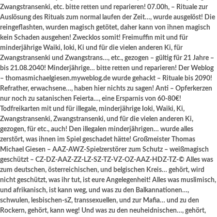
Zwangstransenki, etc. bitte retten und reparieren! 07.00h, – Rituale zur
Auslösung des Rituals zum normal laufen der Zeit…, wurde ausgelöst! Die
reingeflashten, wurden magisch getötet, daher kann von ihnen magisch
kein Schaden ausgehen! Zwecklos somit! Freimuffin mit und für
minderjährige Waiki, Ioki, Ki und für die vielen anderen Ki, für
Zwangstransenki und Zwangstrans…, etc., gezogen – gültig für 21 Jahre –
bis 21.08.2040! Minderjährige… bitte retten und reparieren! Der Weblog
– thomasmichaelgiesen.myweblog.de wurde gehackt – Rituale bis 2090!
Refrather, erwachsene…, haben hier nichts zu sagen! Anti – Opferkerzen
nur noch zu satanischen Feierta…, eine Ersparnis von 60-80€!
Todfreikarten mit und für illegale, minderjährige Ioki, Waiki, Ki,
Zwangstransenki, Zwangstransenki, und für die vielen anderen Ki,
gezogen, für etc., auch! Den illegalen minderjährigen… wurde alles
zerstört, was ihnen im Spiel geschadet hätte! Großmeister Thomas
Michael Giesen – AAZ-AWZ-Spielzerstörer zum Schutz – weißmagisch
geschützt – CZ-DZ-AAZ-ZZ-LZ-SZ-TZ-VZ-OZ-AAZ-HDZ-TZ-© Alles was
zum deutschen, österreichischen, und belgischen Kreis… gehört, wird
nicht geschützt, was ihr tut, ist eure Angelegenheit! Alles was muslimisch,
und afrikanisch, ist kann weg, und was zu den Balkannationen…,
schwulen, lesbischen-sZ, transsexuellen, und zur Mafia… und zu den
Rockern, gehört, kann weg! Und was zu den neuheidnischen…, gehört,