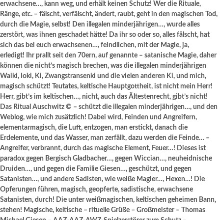
erwachsene…, kann weg, und erhält keinen Schutz! Wer die Rituale,
Ränge, etc. – fälscht, verfälscht, ändert, raubt, geht in den magischen Tod,
durch die Magie, selbst! Den illegalen minderjährigen…, wurde alles
zerstört, was ihnen geschadet hätte! Da ihr so oder so, alles fälscht, hat
sich das bei euch erwachsenen…, feindlichen, mit der Magie, ja,
erledigt! Ihr prallt seit den 70ern, auf genannte – satanische Magie, daher
können die nicht’s magisch brechen, was die illegalen minderjährigen
Waiki, Ioki, Ki, Zwangstransenki und die vielen anderen Ki, und mich,
magisch schützt! Teutates, keltische Hauptgottheit, ist nicht mein Herr!
Herr, gibt’s im keltischen…, nicht, auch das Ältestenrecht, gibt’s nicht!
Das Ritual Auschwitz © – schützt die illegalen minderjährigen…, und den
Weblog, wie mich zusätzlich! Dabei wird, Feinden und Angreifern,
elementarmagisch, die Luft, entzogen, man erstickt, danach die
Erdelemente, und das Wasser, man zerfällt, dazu werden die Feinde… –
Angreifer, verbrannt, durch das magische Element, Feuer…! Dieses ist
paradox gegen Bergisch Gladbacher…, gegen Wiccian…, neuheidnische
Druiden…, und gegen die Familie Giesen…, geschützt, und gegen
Satanisten…, und andere Sadisten, wie weiße Magier…, Hexen…! Die
Opferungen führen, magisch, geopferte, sadistische, erwachsene
Satanisten, durch! Die unter weißmagischen, keltischen geheimen Bann,
stehen! Magische, keltische – rituelle Grüße – Großmeister – Thomas