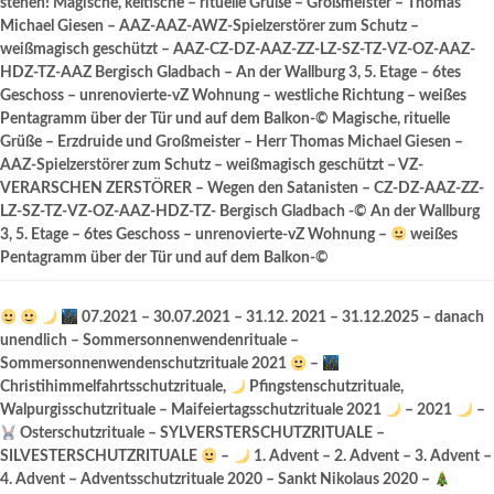
stehen! Magische, keltische – rituelle Grüße – Großmeister – Thomas
Michael Giesen – AAZ-AAZ-AWZ-Spielzerstörer zum Schutz –
weißmagisch geschützt – AAZ-CZ-DZ-AAZ-ZZ-LZ-SZ-TZ-VZ-OZ-AAZ-
HDZ-TZ-AAZ Bergisch Gladbach – An der Wallburg 3, 5. Etage – 6tes
Geschoss – unrenovierte-vZ Wohnung – westliche Richtung – weißes
Pentagramm über der Tür und auf dem Balkon-© Magische, rituelle
Grüße – Erzdruide und Großmeister – Herr Thomas Michael Giesen –
AAZ-Spielzerstörer zum Schutz – weißmagisch geschützt – VZ-
VERARSCHEN ZERSTÖRER – Wegen den Satanisten – CZ-DZ-AAZ-ZZ-
LZ-SZ-TZ-VZ-OZ-AAZ-HDZ-TZ- Bergisch Gladbach -© An der Wallburg
3, 5. Etage – 6tes Geschoss – unrenovierte-vZ Wohnung –
weißes
Pentagramm über der Tür und auf dem Balkon-©
07.2021 – 30.07.2021 – 31.12. 2021 – 31.12.2025 – danach
unendlich – Sommersonnenwendenrituale –
Sommersonnenwendenschutzrituale 2021
–
Christihimmelfahrtsschutzrituale,
Pfingstenschutzrituale,
Walpurgisschutzrituale – Maifeiertagsschutzrituale 2021
– 2021
–
Osterschutzrituale – SYLVERSTERSCHUTZRITUALE –
SILVESTERSCHUTZRITUALE
–
1. Advent – 2. Advent – 3. Advent –
4. Advent – Adventsschutzrituale 2020 – Sankt Nikolaus 2020 –