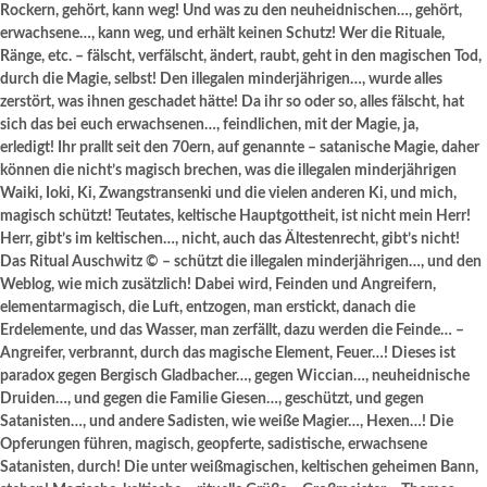
Rockern, gehört, kann weg! Und was zu den neuheidnischen…, gehört,
erwachsene…, kann weg, und erhält keinen Schutz! Wer die Rituale,
Ränge, etc. – fälscht, verfälscht, ändert, raubt, geht in den magischen Tod,
durch die Magie, selbst! Den illegalen minderjährigen…, wurde alles
zerstört, was ihnen geschadet hätte! Da ihr so oder so, alles fälscht, hat
sich das bei euch erwachsenen…, feindlichen, mit der Magie, ja,
erledigt! Ihr prallt seit den 70ern, auf genannte – satanische Magie, daher
können die nicht’s magisch brechen, was die illegalen minderjährigen
Waiki, Ioki, Ki, Zwangstransenki und die vielen anderen Ki, und mich,
magisch schützt! Teutates, keltische Hauptgottheit, ist nicht mein Herr!
Herr, gibt’s im keltischen…, nicht, auch das Ältestenrecht, gibt’s nicht!
Das Ritual Auschwitz © – schützt die illegalen minderjährigen…, und den
Weblog, wie mich zusätzlich! Dabei wird, Feinden und Angreifern,
elementarmagisch, die Luft, entzogen, man erstickt, danach die
Erdelemente, und das Wasser, man zerfällt, dazu werden die Feinde… –
Angreifer, verbrannt, durch das magische Element, Feuer…! Dieses ist
paradox gegen Bergisch Gladbacher…, gegen Wiccian…, neuheidnische
Druiden…, und gegen die Familie Giesen…, geschützt, und gegen
Satanisten…, und andere Sadisten, wie weiße Magier…, Hexen…! Die
Opferungen führen, magisch, geopferte, sadistische, erwachsene
Satanisten, durch! Die unter weißmagischen, keltischen geheimen Bann,