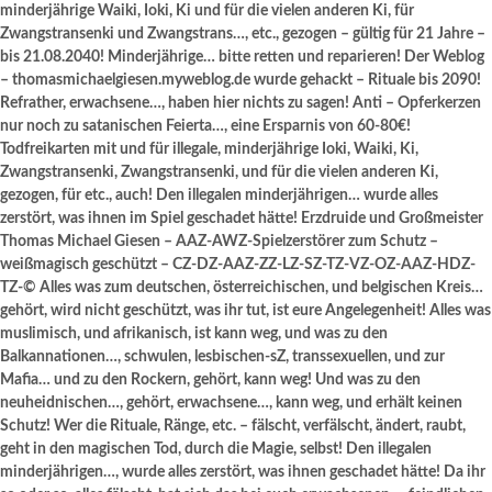
minderjährige Waiki, Ioki, Ki und für die vielen anderen Ki, für
Zwangstransenki und Zwangstrans…, etc., gezogen – gültig für 21 Jahre –
bis 21.08.2040! Minderjährige… bitte retten und reparieren! Der Weblog
– thomasmichaelgiesen.myweblog.de wurde gehackt – Rituale bis 2090!
Refrather, erwachsene…, haben hier nichts zu sagen! Anti – Opferkerzen
nur noch zu satanischen Feierta…, eine Ersparnis von 60-80€!
Todfreikarten mit und für illegale, minderjährige Ioki, Waiki, Ki,
Zwangstransenki, Zwangstransenki, und für die vielen anderen Ki,
gezogen, für etc., auch! Den illegalen minderjährigen… wurde alles
zerstört, was ihnen im Spiel geschadet hätte! Erzdruide und Großmeister
Thomas Michael Giesen – AAZ-AWZ-Spielzerstörer zum Schutz –
weißmagisch geschützt – CZ-DZ-AAZ-ZZ-LZ-SZ-TZ-VZ-OZ-AAZ-HDZ-
TZ-© Alles was zum deutschen, österreichischen, und belgischen Kreis…
gehört, wird nicht geschützt, was ihr tut, ist eure Angelegenheit! Alles was
muslimisch, und afrikanisch, ist kann weg, und was zu den
Balkannationen…, schwulen, lesbischen-sZ, transsexuellen, und zur
Mafia… und zu den Rockern, gehört, kann weg! Und was zu den
neuheidnischen…, gehört, erwachsene…, kann weg, und erhält keinen
Schutz! Wer die Rituale, Ränge, etc. – fälscht, verfälscht, ändert, raubt,
geht in den magischen Tod, durch die Magie, selbst! Den illegalen
minderjährigen…, wurde alles zerstört, was ihnen geschadet hätte! Da ihr