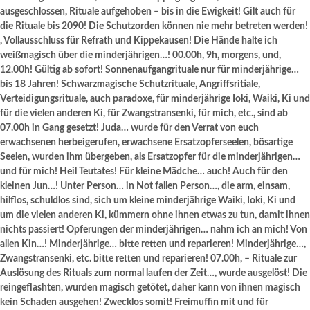
ausgeschlossen, Rituale aufgehoben – bis in die Ewigkeit! Gilt auch für
die Rituale bis 2090! Die Schutzorden können nie mehr betreten werden!
, Vollausschluss für Refrath und Kippekausen! Die Hände halte ich
weißmagisch über die minderjährigen…! 00.00h, 9h, morgens, und,
12.00h! Gültig ab sofort! Sonnenaufgangrituale nur für minderjährige…
bis 18 Jahren! Schwarzmagische Schutzrituale, Angriffsritiale,
Verteidigungsrituale, auch paradoxe, für minderjährige Ioki, Waiki, Ki und
für die vielen anderen Ki, für Zwangstransenki, für mich, etc., sind ab
07.00h in Gang gesetzt! Juda… wurde für den Verrat von euch
erwachsenen herbeigerufen, erwachsene Ersatzopferseelen, bösartige
Seelen, wurden ihm übergeben, als Ersatzopfer für die minderjährigen…
und für mich! Heil Teutates! Für kleine Mädche… auch! Auch für den
kleinen Jun…! Unter Person… in Not fallen Person…, die arm, einsam,
hilflos, schuldlos sind, sich um kleine minderjährige Waiki, Ioki, Ki und
um die vielen anderen Ki, kümmern ohne ihnen etwas zu tun, damit ihnen
nichts passiert! Opferungen der minderjährigen… nahm ich an mich! Von
allen Kin…! Minderjährige… bitte retten und reparieren! Minderjährige…,
Zwangstransenki, etc. bitte retten und reparieren! 07.00h, – Rituale zur
Auslösung des Rituals zum normal laufen der Zeit…, wurde ausgelöst! Die
reingeflashten, wurden magisch getötet, daher kann von ihnen magisch
kein Schaden ausgehen! Zwecklos somit! Freimuffin mit und für