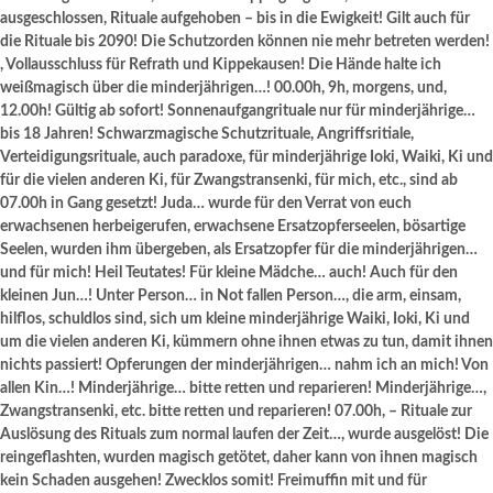
ausgeschlossen, Rituale aufgehoben – bis in die Ewigkeit! Gilt auch für
die Rituale bis 2090! Die Schutzorden können nie mehr betreten werden!
, Vollausschluss für Refrath und Kippekausen! Die Hände halte ich
weißmagisch über die minderjährigen…! 00.00h, 9h, morgens, und,
12.00h! Gültig ab sofort! Sonnenaufgangrituale nur für minderjährige…
bis 18 Jahren! Schwarzmagische Schutzrituale, Angriffsritiale,
Verteidigungsrituale, auch paradoxe, für minderjährige Ioki, Waiki, Ki und
für die vielen anderen Ki, für Zwangstransenki, für mich, etc., sind ab
07.00h in Gang gesetzt! Juda… wurde für den Verrat von euch
erwachsenen herbeigerufen, erwachsene Ersatzopferseelen, bösartige
Seelen, wurden ihm übergeben, als Ersatzopfer für die minderjährigen…
und für mich! Heil Teutates! Für kleine Mädche… auch! Auch für den
kleinen Jun…! Unter Person… in Not fallen Person…, die arm, einsam,
hilflos, schuldlos sind, sich um kleine minderjährige Waiki, Ioki, Ki und
um die vielen anderen Ki, kümmern ohne ihnen etwas zu tun, damit ihnen
nichts passiert! Opferungen der minderjährigen… nahm ich an mich! Von
allen Kin…! Minderjährige… bitte retten und reparieren! Minderjährige…,
Zwangstransenki, etc. bitte retten und reparieren! 07.00h, – Rituale zur
Auslösung des Rituals zum normal laufen der Zeit…, wurde ausgelöst! Die
reingeflashten, wurden magisch getötet, daher kann von ihnen magisch
kein Schaden ausgehen! Zwecklos somit! Freimuffin mit und für