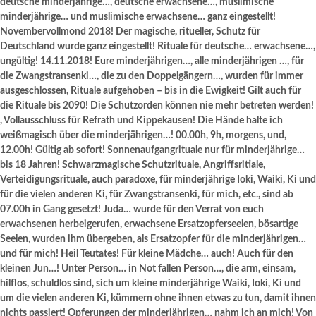
deutsche minderjährige…, deutsche erwachsene…, muslimische
minderjährige… und muslimische erwachsene… ganz eingestellt!
Novembervollmond 2018! Der magische, ritueller, Schutz für
Deutschland wurde ganz eingestellt! Rituale für deutsche… erwachsene…,
ungültig! 14.11.2018! Eure minderjährigen…, alle minderjährigen …, für
die Zwangstransenki…, die zu den Doppelgängern…, wurden für immer
ausgeschlossen, Rituale aufgehoben – bis in die Ewigkeit! Gilt auch für
die Rituale bis 2090! Die Schutzorden können nie mehr betreten werden!
, Vollausschluss für Refrath und Kippekausen! Die Hände halte ich
weißmagisch über die minderjährigen…! 00.00h, 9h, morgens, und,
12.00h! Gültig ab sofort! Sonnenaufgangrituale nur für minderjährige…
bis 18 Jahren! Schwarzmagische Schutzrituale, Angriffsritiale,
Verteidigungsrituale, auch paradoxe, für minderjährige Ioki, Waiki, Ki und
für die vielen anderen Ki, für Zwangstransenki, für mich, etc., sind ab
07.00h in Gang gesetzt! Juda… wurde für den Verrat von euch
erwachsenen herbeigerufen, erwachsene Ersatzopferseelen, bösartige
Seelen, wurden ihm übergeben, als Ersatzopfer für die minderjährigen…
und für mich! Heil Teutates! Für kleine Mädche… auch! Auch für den
kleinen Jun…! Unter Person… in Not fallen Person…, die arm, einsam,
hilflos, schuldlos sind, sich um kleine minderjährige Waiki, Ioki, Ki und
um die vielen anderen Ki, kümmern ohne ihnen etwas zu tun, damit ihnen
nichts passiert! Opferungen der minderjährigen… nahm ich an mich! Von