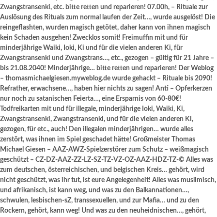
Zwangstransenki, etc. bitte retten und reparieren! 07.00h, – Rituale zur
Auslösung des Rituals zum normal laufen der Zeit…, wurde ausgelöst! Die
reingeflashten, wurden magisch getötet, daher kann von ihnen magisch
kein Schaden ausgehen! Zwecklos somit! Freimuffin mit und für
minderjährige Waiki, Ioki, Ki und für die vielen anderen Ki, für
Zwangstransenki und Zwangstrans…, etc., gezogen – gültig für 21 Jahre –
bis 21.08.2040! Minderjährige… bitte retten und reparieren! Der Weblog
– thomasmichaelgiesen.myweblog.de wurde gehackt – Rituale bis 2090!
Refrather, erwachsene…, haben hier nichts zu sagen! Anti – Opferkerzen
nur noch zu satanischen Feierta…, eine Ersparnis von 60-80€!
Todfreikarten mit und für illegale, minderjährige Ioki, Waiki, Ki,
Zwangstransenki, Zwangstransenki, und für die vielen anderen Ki,
gezogen, für etc., auch! Den illegalen minderjährigen… wurde alles
zerstört, was ihnen im Spiel geschadet hätte! Großmeister Thomas
Michael Giesen – AAZ-AWZ-Spielzerstörer zum Schutz – weißmagisch
geschützt – CZ-DZ-AAZ-ZZ-LZ-SZ-TZ-VZ-OZ-AAZ-HDZ-TZ-© Alles was
zum deutschen, österreichischen, und belgischen Kreis… gehört, wird
nicht geschützt, was ihr tut, ist eure Angelegenheit! Alles was muslimisch,
und afrikanisch, ist kann weg, und was zu den Balkannationen…,
schwulen, lesbischen-sZ, transsexuellen, und zur Mafia… und zu den
Rockern, gehört, kann weg! Und was zu den neuheidnischen…, gehört,