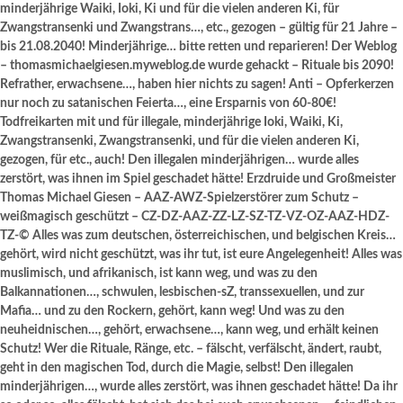
minderjährige Waiki, Ioki, Ki und für die vielen anderen Ki, für
Zwangstransenki und Zwangstrans…, etc., gezogen – gültig für 21 Jahre –
bis 21.08.2040! Minderjährige… bitte retten und reparieren! Der Weblog
– thomasmichaelgiesen.myweblog.de wurde gehackt – Rituale bis 2090!
Refrather, erwachsene…, haben hier nichts zu sagen! Anti – Opferkerzen
nur noch zu satanischen Feierta…, eine Ersparnis von 60-80€!
Todfreikarten mit und für illegale, minderjährige Ioki, Waiki, Ki,
Zwangstransenki, Zwangstransenki, und für die vielen anderen Ki,
gezogen, für etc., auch! Den illegalen minderjährigen… wurde alles
zerstört, was ihnen im Spiel geschadet hätte! Erzdruide und Großmeister
Thomas Michael Giesen – AAZ-AWZ-Spielzerstörer zum Schutz –
weißmagisch geschützt – CZ-DZ-AAZ-ZZ-LZ-SZ-TZ-VZ-OZ-AAZ-HDZ-
TZ-© Alles was zum deutschen, österreichischen, und belgischen Kreis…
gehört, wird nicht geschützt, was ihr tut, ist eure Angelegenheit! Alles was
muslimisch, und afrikanisch, ist kann weg, und was zu den
Balkannationen…, schwulen, lesbischen-sZ, transsexuellen, und zur
Mafia… und zu den Rockern, gehört, kann weg! Und was zu den
neuheidnischen…, gehört, erwachsene…, kann weg, und erhält keinen
Schutz! Wer die Rituale, Ränge, etc. – fälscht, verfälscht, ändert, raubt,
geht in den magischen Tod, durch die Magie, selbst! Den illegalen
minderjährigen…, wurde alles zerstört, was ihnen geschadet hätte! Da ihr