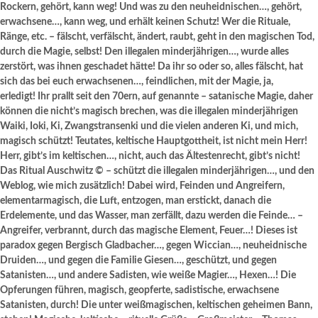
Rockern, gehört, kann weg! Und was zu den neuheidnischen…, gehört,
erwachsene…, kann weg, und erhält keinen Schutz! Wer die Rituale,
Ränge, etc. – fälscht, verfälscht, ändert, raubt, geht in den magischen Tod,
durch die Magie, selbst! Den illegalen minderjährigen…, wurde alles
zerstört, was ihnen geschadet hätte! Da ihr so oder so, alles fälscht, hat
sich das bei euch erwachsenen…, feindlichen, mit der Magie, ja,
erledigt! Ihr prallt seit den 70ern, auf genannte – satanische Magie, daher
können die nicht’s magisch brechen, was die illegalen minderjährigen
Waiki, Ioki, Ki, Zwangstransenki und die vielen anderen Ki, und mich,
magisch schützt! Teutates, keltische Hauptgottheit, ist nicht mein Herr!
Herr, gibt’s im keltischen…, nicht, auch das Ältestenrecht, gibt’s nicht!
Das Ritual Auschwitz © – schützt die illegalen minderjährigen…, und den
Weblog, wie mich zusätzlich! Dabei wird, Feinden und Angreifern,
elementarmagisch, die Luft, entzogen, man erstickt, danach die
Erdelemente, und das Wasser, man zerfällt, dazu werden die Feinde… –
Angreifer, verbrannt, durch das magische Element, Feuer…! Dieses ist
paradox gegen Bergisch Gladbacher…, gegen Wiccian…, neuheidnische
Druiden…, und gegen die Familie Giesen…, geschützt, und gegen
Satanisten…, und andere Sadisten, wie weiße Magier…, Hexen…! Die
Opferungen führen, magisch, geopferte, sadistische, erwachsene
Satanisten, durch! Die unter weißmagischen, keltischen geheimen Bann,