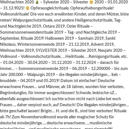
Weihnachten 2020
– Sylvester 2020 – Silvester
2020 – 01.01.2020
– 31.12.9025!
Opferausgleichrituale, Opferaufhebungsrituale!
Vollmondrituale! Die von euch erwähnten Kinder, und deren Mütter, bitte
retten! Walpurgaschutzrituale, und andere Heiligenschutzrituale, Tag-
und Nachtgleiche 2019, Ostara 2019, Oster Rituale –
Sommersonnenwendenrituale 2019 – Tag- und Nachtgleiche 2019 –
September, Rituale 2019! Halloween 2019 – Samhain 2019, Sankt
Nikolaus, Wintersonnenwende 2019 – 21.12.2019, Advent 2019,
Weihnachten 2019, SYLVESTER 2019 – Silvester 2019, Neujahr 2020 –
Vollmond – Vollmondschutzrituale, …Heilrituale, …Reinigungsrituale, etc.
– 01.04.2020 – 30.04.2020 – 31.12.2020 – 31.12.2024 – danach für
immer… – Sommersonnenwende 2019 – 06.2019 – 12.200000 – bis zum
Jahr 200.000 – Walpurgis 2019 – die illegalen minderjährigen… lieb –
knuddeln – 04.2019 und 05.2019! Datum ist einfacher! Deutsche
erwachsene Frauen… und Männer, ab 18 Jahren, wurden hier verboten,
Begründunglos, für immer ausgeschlossen! Schwule, lesbische-sZ…
ebenfalls ausgeschlossen! Ich suchte schon nicht nach Liebe bei euch
Frauen…, daher verpisst euch, auf Deutsch! Die illegalen minderjährigen…
bitte geschaltet lassen! Brigitt… H. und die B., sind hier verboten! Rituale
ab 7h! Zum Novembervollmond wurde aller magischer Schutz für
deutsche minderjährige…, deutsche erwachsene…, muslimische