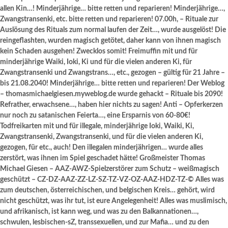
allen Kin…! Minderjährige… bitte retten und reparieren! Minderjährige…,
Zwangstransenki, etc. bitte retten und reparieren! 07.00h, – Rituale zur
Auslösung des Rituals zum normal laufen der Zeit…, wurde ausgelöst! Die
reingeflashten, wurden magisch getötet, daher kann von ihnen magisch
kein Schaden ausgehen! Zwecklos somit! Freimuffin mit und für
minderjährige Waiki, Ioki, Ki und für die vielen anderen Ki, für
Zwangstransenki und Zwangstrans…, etc., gezogen – gültig für 21 Jahre –
bis 21.08.2040! Minderjährige… bitte retten und reparieren! Der Weblog
– thomasmichaelgiesen.myweblog.de wurde gehackt – Rituale bis 2090!
Refrather, erwachsene…, haben hier nichts zu sagen! Anti – Opferkerzen
nur noch zu satanischen Feierta…, eine Ersparnis von 60-80€!
Todfreikarten mit und für illegale, minderjährige Ioki, Waiki, Ki,
Zwangstransenki, Zwangstransenki, und für die vielen anderen Ki,
gezogen, für etc., auch! Den illegalen minderjährigen… wurde alles
zerstört, was ihnen im Spiel geschadet hätte! Großmeister Thomas
Michael Giesen – AAZ-AWZ-Spielzerstörer zum Schutz – weißmagisch
geschützt – CZ-DZ-AAZ-ZZ-LZ-SZ-TZ-VZ-OZ-AAZ-HDZ-TZ-© Alles was
zum deutschen, österreichischen, und belgischen Kreis… gehört, wird
nicht geschützt, was ihr tut, ist eure Angelegenheit! Alles was muslimisch,
und afrikanisch, ist kann weg, und was zu den Balkannationen…,
schwulen, lesbischen-sZ, transsexuellen, und zur Mafia… und zu den