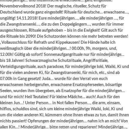
minderjährige… und muslimische erwachsene… ganz eingestellt!
Novembervollmond 2018! Der magische, ritueller, Schutz für
Deutschland wurde ganz eingestellt! Rituale für deutsche… erwachsene…,
ungültig! 14.11.2018! Eure minderjährigen…, alle minderjährigen …, für
die Zwangstransenki…, die zu den Doppelgängern…, wurden für immer
ausgeschlossen, Rituale aufgehoben – bis in die Ewigkeit! Gilt auch für
die Rituale bis 2090! Die Schutzorden können nie mehr betreten werden!
, Vollausschluss für Refrath und Kippekausen! Die Hände halte ich
weißmagisch über die minderjährigen…! 00.00h, 9h, morgens, und,
12.00h! Gültig ab sofort! Sonnenaufgangrituale nur für minderjährige…
bis 18 Jahren! Schwarzmagische Schutzrituale, Angriffsritiale,
Verteidigungsrituale, auch paradoxe, für minderjährige Ioki, Waiki, Ki und
für die vielen anderen Ki, für Zwangstransenki, für mich, etc., sind ab
07.00h in Gang gesetzt! Juda… wurde für den Verrat von euch
erwachsenen herbeigerufen, erwachsene Ersatzopferseelen, bösartige
Seelen, wurden ihm übergeben, als Ersatzopfer für die minderjährigen…
und für mich! Heil Teutates! Für kleine Mädche… auch! Auch für den
kleinen Jun…! Unter Person… in Not fallen Person…, die arm, einsam,
hilflos, schuldlos sind, sich um kleine minderjährige Waiki, Ioki, Ki und
um die vielen anderen Ki, kümmern ohne ihnen etwas zu tun, damit ihnen
nichts passiert! Opferungen der minderjährigen… nahm ich an mich! Von
allen Kin…! Minderjährige… bitte retten und reparieren! Minderjährige…,