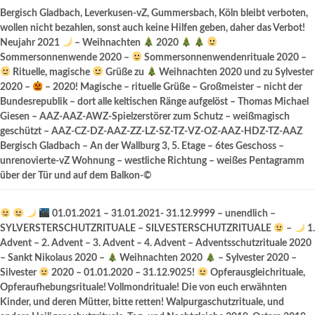
Bergisch Gladbach, Leverkusen-vZ, Gummersbach, Köln bleibt verboten,
wollen nicht bezahlen, sonst auch keine Hilfen geben, daher das Verbot!
Neujahr 2021
– Weihnachten
2020
Sommersonnenwende 2020 –
Sommersonnenwendenrituale 2020 –
Rituelle, magische
Grüße zu
Weihnachten 2020 und zu Sylvester
2020 –
– 2020! Magische – rituelle Grüße – Großmeister – nicht der
Bundesrepublik – dort alle keltischen Ränge aufgelöst – Thomas Michael
Giesen – AAZ-AAZ-AWZ-Spielzerstörer zum Schutz – weißmagisch
geschützt – AAZ-CZ-DZ-AAZ-ZZ-LZ-SZ-TZ-VZ-OZ-AAZ-HDZ-TZ-AAZ
Bergisch Gladbach – An der Wallburg 3, 5. Etage – 6tes Geschoss –
unrenovierte-vZ Wohnung – westliche Richtung – weißes Pentagramm
über der Tür und auf dem Balkon-©
01.01.2021 – 31.01.2021- 31.12.9999 – unendlich –
SYLVERSTERSCHUTZRITUALE – SILVESTERSCHUTZRITUALE
–
1.
Advent – 2. Advent – 3. Advent – 4. Advent – Adventsschutzrituale 2020
– Sankt Nikolaus 2020 –
Weihnachten 2020
– Sylvester 2020 –
Silvester
2020 – 01.01.2020 – 31.12.9025!
Opferausgleichrituale,
Opferaufhebungsrituale! Vollmondrituale! Die von euch erwähnten
Kinder, und deren Mütter, bitte retten! Walpurgaschutzrituale, und