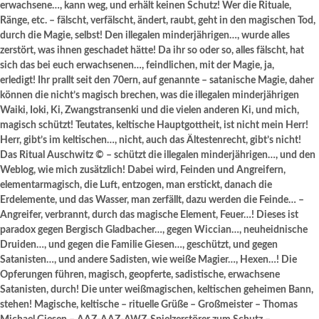
erwachsene…, kann weg, und erhält keinen Schutz! Wer die Rituale,
Ränge, etc. – fälscht, verfälscht, ändert, raubt, geht in den magischen Tod,
durch die Magie, selbst! Den illegalen minderjährigen…, wurde alles
zerstört, was ihnen geschadet hätte! Da ihr so oder so, alles fälscht, hat
sich das bei euch erwachsenen…, feindlichen, mit der Magie, ja,
erledigt! Ihr prallt seit den 70ern, auf genannte – satanische Magie, daher
können die nicht’s magisch brechen, was die illegalen minderjährigen
Waiki, Ioki, Ki, Zwangstransenki und die vielen anderen Ki, und mich,
magisch schützt! Teutates, keltische Hauptgottheit, ist nicht mein Herr!
Herr, gibt’s im keltischen…, nicht, auch das Ältestenrecht, gibt’s nicht!
Das Ritual Auschwitz © – schützt die illegalen minderjährigen…, und den
Weblog, wie mich zusätzlich! Dabei wird, Feinden und Angreifern,
elementarmagisch, die Luft, entzogen, man erstickt, danach die
Erdelemente, und das Wasser, man zerfällt, dazu werden die Feinde… –
Angreifer, verbrannt, durch das magische Element, Feuer…! Dieses ist
paradox gegen Bergisch Gladbacher…, gegen Wiccian…, neuheidnische
Druiden…, und gegen die Familie Giesen…, geschützt, und gegen
Satanisten…, und andere Sadisten, wie weiße Magier…, Hexen…! Die
Opferungen führen, magisch, geopferte, sadistische, erwachsene
Satanisten, durch! Die unter weißmagischen, keltischen geheimen Bann,
stehen! Magische, keltische – rituelle Grüße – Großmeister – Thomas