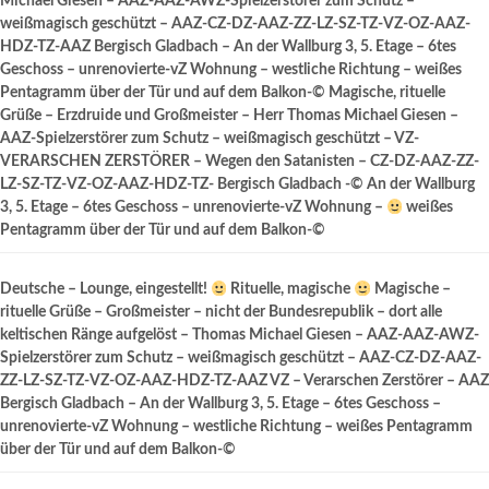
Michael Giesen – AAZ-AAZ-AWZ-Spielzerstörer zum Schutz –
weißmagisch geschützt – AAZ-CZ-DZ-AAZ-ZZ-LZ-SZ-TZ-VZ-OZ-AAZ-
HDZ-TZ-AAZ Bergisch Gladbach – An der Wallburg 3, 5. Etage – 6tes
Geschoss – unrenovierte-vZ Wohnung – westliche Richtung – weißes
Pentagramm über der Tür und auf dem Balkon-© Magische, rituelle
Grüße – Erzdruide und Großmeister – Herr Thomas Michael Giesen –
AAZ-Spielzerstörer zum Schutz – weißmagisch geschützt – VZ-
VERARSCHEN ZERSTÖRER – Wegen den Satanisten – CZ-DZ-AAZ-ZZ-
LZ-SZ-TZ-VZ-OZ-AAZ-HDZ-TZ- Bergisch Gladbach -© An der Wallburg
3, 5. Etage – 6tes Geschoss – unrenovierte-vZ Wohnung –
weißes
Pentagramm über der Tür und auf dem Balkon-©
Deutsche – Lounge, eingestellt!
Rituelle, magische
Magische –
rituelle Grüße – Großmeister – nicht der Bundesrepublik – dort alle
keltischen Ränge aufgelöst – Thomas Michael Giesen – AAZ-AAZ-AWZ-
Spielzerstörer zum Schutz – weißmagisch geschützt – AAZ-CZ-DZ-AAZ-
ZZ-LZ-SZ-TZ-VZ-OZ-AAZ-HDZ-TZ-AAZ VZ – Verarschen Zerstörer – AAZ
Bergisch Gladbach – An der Wallburg 3, 5. Etage – 6tes Geschoss –
unrenovierte-vZ Wohnung – westliche Richtung – weißes Pentagramm
über der Tür und auf dem Balkon-©