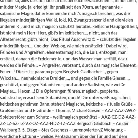
so oder so, alles fälscht, hat sich das bei euch erwachsenen…, feindlichen,
mit der Magie, ja, erledigt! Ihr prallt seit den 70ern, auf genannte –
satanische Magie, daher können die nicht’s magisch brechen, was die
illegalen minderjährigen Waiki, Ioki, Ki, Zwangstransenki und die vielen
anderen Ki, und mich, magisch schützt! Teutates, keltische Hauptgottheit,
ist nicht mein Herr! Herr, gibt’s im keltischen…, nicht, auch das
Ältestenrecht, gibt’s nicht! Das Ritual Auschwitz © – schützt die illegalen
minderjährigen…, und den Weblog, wie mich zusätzlich! Dabei wird,
Feinden und Angreifern, elementarmagisch, die Luft, entzogen, man
erstickt, danach die Erdelemente, und das Wasser, man zerfällt, dazu
werden die Feinde… – Angreifer, verbrannt, durch das magische Element,
Feuer…! Dieses ist paradox gegen Bergisch Gladbacher…, gegen
Wiccian…, neuheidnische Druiden…, und gegen die Familie Giesen…,
geschützt, und gegen Satanisten…, und andere Sadisten, wie weiße
Magier…, Hexen…! Die Opferungen führen, magisch, geopferte,
sadistische, erwachsene Satanisten, durch! Die unter weißmagischen,
keltischen geheimen Bann, stehen! Magische, keltische – rituelle Grüße –
Großmeister und Erzdruide – Thomas Michael Giesen – AAZ-AAZ-AWZ-
Spielzerstörer zum Schutz – weißmagisch geschützt – AAZ-CZ-DZ-AAZ-
ZZ-LZ-SZ-TZ-VZ-OZ-AAZ-HDZ-TZ-AAZ Bergisch Gladbach – An der
Wallburg 3, 5. Etage – 6tes Geschoss – unrenovierte-vZ Wohnung –
westliche Richtung – weißes Pentagramm über der Tür und auf dem