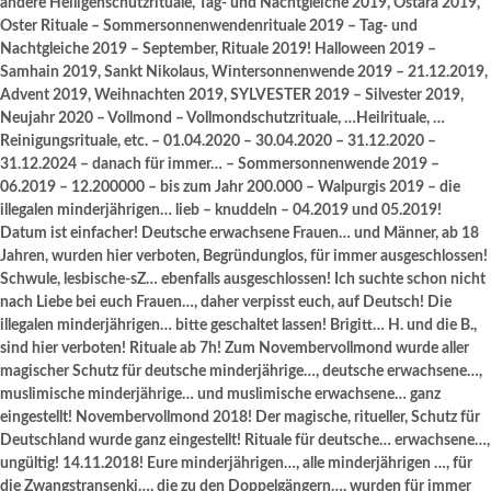
andere Heiligenschutzrituale, Tag- und Nachtgleiche 2019, Ostara 2019,
Oster Rituale – Sommersonnenwendenrituale 2019 – Tag- und
Nachtgleiche 2019 – September, Rituale 2019! Halloween 2019 –
Samhain 2019, Sankt Nikolaus, Wintersonnenwende 2019 – 21.12.2019,
Advent 2019, Weihnachten 2019, SYLVESTER 2019 – Silvester 2019,
Neujahr 2020 – Vollmond – Vollmondschutzrituale, …Heilrituale, …
Reinigungsrituale, etc. – 01.04.2020 – 30.04.2020 – 31.12.2020 –
31.12.2024 – danach für immer… – Sommersonnenwende 2019 –
06.2019 – 12.200000 – bis zum Jahr 200.000 – Walpurgis 2019 – die
illegalen minderjährigen… lieb – knuddeln – 04.2019 und 05.2019!
Datum ist einfacher! Deutsche erwachsene Frauen… und Männer, ab 18
Jahren, wurden hier verboten, Begründunglos, für immer ausgeschlossen!
Schwule, lesbische-sZ… ebenfalls ausgeschlossen! Ich suchte schon nicht
nach Liebe bei euch Frauen…, daher verpisst euch, auf Deutsch! Die
illegalen minderjährigen… bitte geschaltet lassen! Brigitt… H. und die B.,
sind hier verboten! Rituale ab 7h! Zum Novembervollmond wurde aller
magischer Schutz für deutsche minderjährige…, deutsche erwachsene…,
muslimische minderjährige… und muslimische erwachsene… ganz
eingestellt! Novembervollmond 2018! Der magische, ritueller, Schutz für
Deutschland wurde ganz eingestellt! Rituale für deutsche… erwachsene…,
ungültig! 14.11.2018! Eure minderjährigen…, alle minderjährigen …, für
die Zwangstransenki…, die zu den Doppelgängern…, wurden für immer