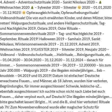
4. Advent – Adventsschutzrituale 2020 – Sankt Nikolaus 2020 –
Weihnachten 2020
– Sylvester 2020 – Silvester
2020 – 01.01.2020
– 31.12.9025!
Opferausgleichrituale, Opferaufhebungsrituale!
Vollmondrituale! Die von euch erwähnten Kinder, und deren Mütter, bitte
retten! Walpurgaschutzrituale, und andere Heiligenschutzrituale, Tag-
und Nachtgleiche 2019, Ostara 2019, Oster Rituale –
Sommersonnenwendenrituale 2019 – Tag- und Nachtgleiche 2019 –
September, Rituale 2019! Halloween 2019 – Samhain 2019, Sankt
Nikolaus, Wintersonnenwende 2019 – 21.12.2019, Advent 2019,
Weihnachten 2019, SYLVESTER 2019 – Silvester 2019, Neujahr 2020 –
Vollmond – Vollmondschutzrituale, …Heilrituale, …Reinigungsrituale, etc.
– 01.04.2020 – 30.04.2020 – 31.12.2020 – 31.12.2024 – danach für
immer… – Sommersonnenwende 2019 – 06.2019 – 12.200000 – bis zum
Jahr 200.000 – Walpurgis 2019 – die illegalen minderjährigen… lieb –
knuddeln – 04.2019 und 05.2019! Datum ist einfacher! Deutsche
erwachsene Frauen… und Männer, ab 18 Jahren, wurden hier verboten,
Begründunglos, für immer ausgeschlossen! Schwule, lesbische-sZ…
ebenfalls ausgeschlossen! Ich suchte schon nicht nach Liebe bei euch
Frauen…, daher verpisst euch, auf Deutsch! Die illegalen minderjährigen…
bitte geschaltet lassen! Brigitt… H. und die B., sind hier verboten! Rituale
ab 7h! Zum Novembervollmond wurde aller magischer Schutz für