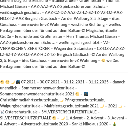
stehen! Magische, keltische – rituelle Grüße – Großmeister – Thomas
Michael Giesen – AAZ-AAZ-AWZ-Spielzerstörer zum Schutz –
weißmagisch geschützt – AAZ-CZ-DZ-AAZ-ZZ-LZ-SZ-TZ-VZ-OZ-AAZ-
HDZ-TZ-AAZ Bergisch Gladbach – An der Wallburg 3, 5. Etage – 6tes
Geschoss – unrenovierte-vZ Wohnung – westliche Richtung – weißes
Pentagramm über der Tür und auf dem Balkon-© Magische, rituelle
Grüße – Erzdruide und Großmeister – Herr Thomas Michael Giesen –
AAZ-Spielzerstörer zum Schutz – weißmagisch geschützt – VZ-
VERARSCHEN ZERSTÖRER – Wegen den Satanisten – CZ-DZ-AAZ-ZZ-
LZ-SZ-TZ-VZ-OZ-AAZ-HDZ-TZ- Bergisch Gladbach -© An der Wallburg
3, 5. Etage – 6tes Geschoss – unrenovierte-vZ Wohnung –
weißes
Pentagramm über der Tür und auf dem Balkon-©
07.2021 – 30.07.2021 – 31.12. 2021 – 31.12.2025 – danach
unendlich – Sommersonnenwendenrituale –
Sommersonnenwendenschutzrituale 2021
–
Christihimmelfahrtsschutzrituale,
Pfingstenschutzrituale,
Walpurgisschutzrituale – Maifeiertagsschutzrituale 2021
– 2021
–
Osterschutzrituale – SYLVERSTERSCHUTZRITUALE –
SILVESTERSCHUTZRITUALE
–
1. Advent – 2. Advent – 3. Advent –
4. Advent – Adventsschutzrituale 2020 – Sankt Nikolaus 2020 –